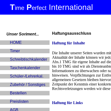
T
P
International
ime
erfect
Haftungsausschluss
Unser Soriment...
HOME
Haftung für Inhalte
Timer
Die Inhalte unserer Seiten wurden mit 
Aktualität der Inhalte können wir je
Schreibtischkalender
Abs.1 TMG für eigene Inhalte auf di
bis 10 TMG sind wir als Diensteanbiet
Taschenkalender
Informationen zu überwachen oder nac
hinweisen. Verpflichtungen zur Entf
Schüler-/Lehrerkal.
allgemeinen Gesetzen bleiben hiervon
Zeitpunkt der Kenntnis einer konkre
Zubehör / Sonstiges
Rechtsverletzungen werden wir diese
Bestellen
Preislisten
Haftung für Links
AGB